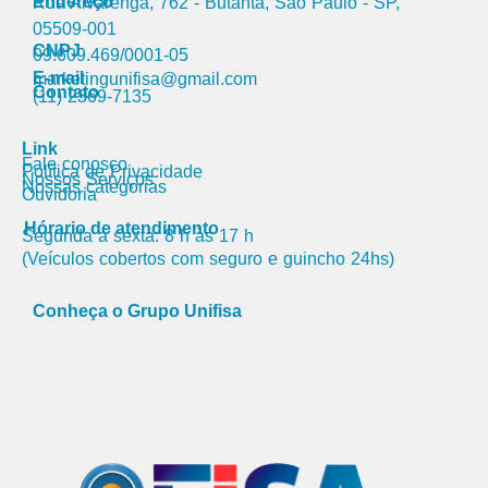
Endereço
Rua Alvarenga, 762 - Butantã, São Paulo - SP,
05509-001
CNPJ
09.609.469/0001-05
E-mail
marketingunifisa@gmail.com​
Contato
(11) 2369-7135
Link
Fale conosco
Política de Privacidade
Nossos Serviços
Nossas categorias
Ouvidoria
Hórario de atendimento
Segunda a sexta: 8 h às 17 h
(Veículos cobertos com seguro e guincho 24hs)
Conheça o Grupo Unifisa